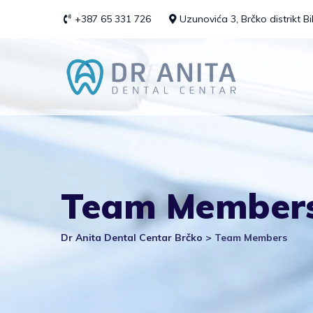
Skip
+387 65 331 726
Uzunovića 3, Brčko distrikt B
to
content
Team Member
Dr Anita Dental Centar Brčko
>
Team Members