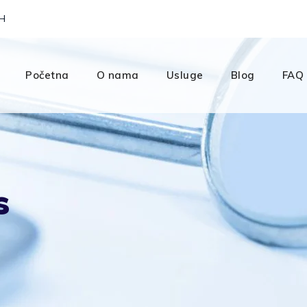
iH
Početna
O nama
Usluge
Blog
FAQ
s